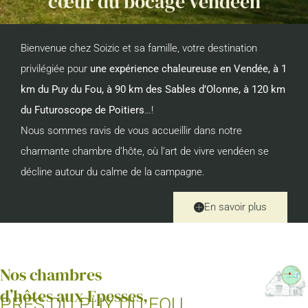
cœur du bocage vendéen
Bienvenue chez Soizic et sa famille, votre destination
privilégiée pour
une expérience chaleureuse en Vendée, à 1
km du Puy du Fou, à 90 km des Sables d’Olonne, à 120 km
du Futuroscope de Poitiers
…!
Nous sommes ravis de vous accueillir dans notre
charmante chambre d’hôte, où l’art de vivre vendéen se
décline autour du calme de la campagne.
En savoir plus
Nos chambres
d’hôtes aux Epesses,
PRÈS DU PUY DU FOU.